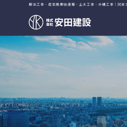
コ
ナ
解体工事・産業廃棄物運搬・土木工事・外構工事｜関東
ン
ビ
テ
ゲ
ン
ー
ツ
シ
に
ョ
移
ン
動
に
移
動