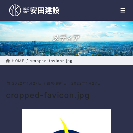
コ
ナ
MENU
ン
ビ
テ
ゲ
ン
ー
ツ
シ
メディア
に
ョ
移
ン
動
に
移
HOME
cropped-favicon.jpg
動
2022年1月27日
/ 最終更新日 :
2022年1月27日
cropped-favicon.jpg