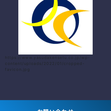
https://www.yasudakensetu.co.jp/wp-
content/uploads/2022/01/cropped-
favicon.jpg