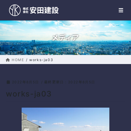
コ
ナ
MENU
ン
ビ
テ
ゲ
ン
ー
ツ
シ
メディア
に
ョ
移
ン
動
に
移
HOME
works-ja03
動
2022年8月5日
/ 最終更新日 :
2022年8月5日
works-ja03